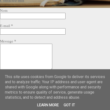
Contactez-moi
Nom
*
E-mail
*
Message
This site uses cookies from Google to deliver its services
and to analyze traffic. Your IP address and user-agent are
shared with Google along with performance and security
Fourni par Blogger
metrics to ensure quality of service, generate usage
statistics, and to detect and address abuse.
Nadine Guidoni - Graphothérapeute - Toulon - Image Canva
LEARN MORE
GOT IT