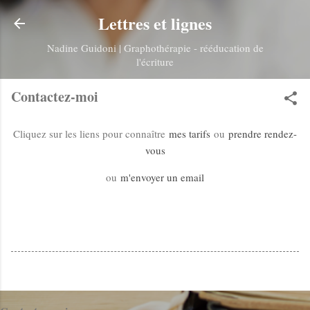
Accéder au contenu principal
Lettres et lignes
Nadine Guidoni | Graphothérapie - rééducation de
l'écriture
Contactez-moi
Cliquez sur les liens pour connaître
mes tarifs
ou
prendre rendez-
vous
ou
m'envoyer un email